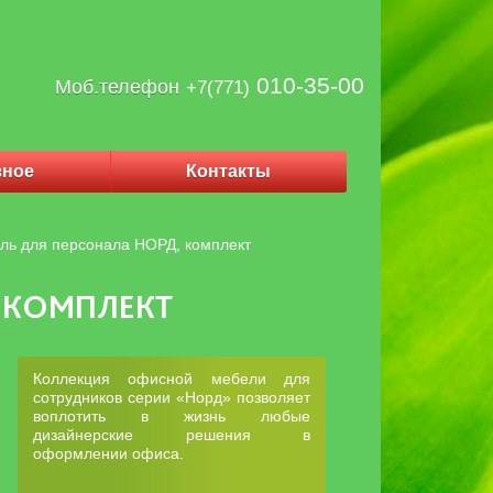
010-35-00
Моб.телефон
+7(771)
зное
Контакты
ль для персонала НОРД, комплект
 КОМПЛЕКТ
Коллекция офисной мебели для
сотрудников серии «Норд» позволяет
воплотить в жизнь любые
дизайнерские решения в
оформлении офиса.