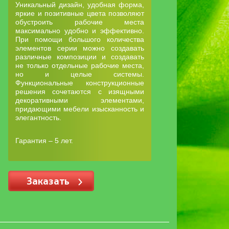
Уникальный дизайн, удобная форма,
яркие и позитивные цвета позволяют
обустроить рабочие места
максимально удобно и эффективно.
При помощи большого количества
элементов серии можно создавать
различные композиции и создавать
не только отдельные рабочие места,
но и целые системы.
Функциональные конструкционные
решения сочетаются с изящными
декоративными элементами,
придающими мебели изысканность и
элегантность.
Гарантия – 5 лет.
Заказать