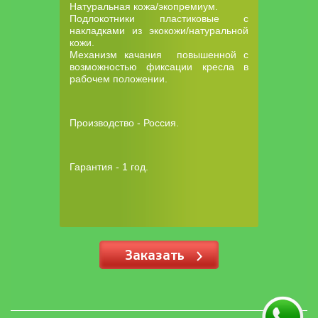
Натуральная кожа/экопремиум.
Подлокотники пластиковые с
накладками из экокожи/натуральной
кожи.
Механизм качания повышенной с
возможностью фиксации кресла в
рабочем положении.
Производство - Россия.
Гарантия - 1 год.
Заказать